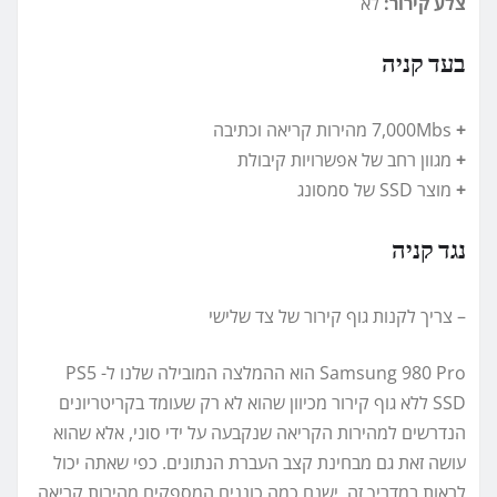
צלע קירור:
לא
בעד קניה
+
7,000Mbs מהירות קריאה וכתיבה
+
מגוון רחב של אפשרויות קיבולת
+
מוצר SSD של סמסונג
נגד קניה
– צריך לקנות גוף קירור של צד שלישי
Samsung 980 Pro הוא ההמלצה המובילה שלנו ל- PS5
SSD ללא גוף קירור מכיוון שהוא לא רק שעומד בקריטריונים
הנדרשים למהירות הקריאה שנקבעה על ידי סוני, אלא שהוא
עושה זאת גם מבחינת קצב העברת הנתונים. כפי שאתה יכול
לראות במדריך זה, ישנם כמה כוננים המספקים מהירות קריאה