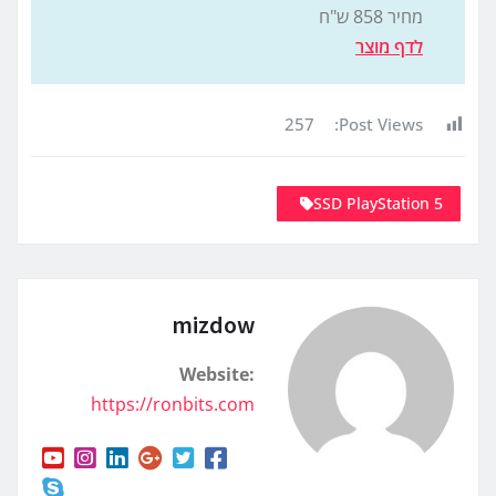
מחיר 858
ש"ח
לדף מוצר
257
Post Views:
SSD PlayStation 5
mizdow
Website:
https://ronbits.com