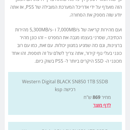
הזה מועדף על ידי אדריכל המערכת המובילה של PS5, אז אתה
יודע שזה מספק את הסחורה.
ועם מהירות קריאה של 7,000MB/s ו -5,300MB/s מהירות
הכתיבה, שסרני בעצמו מגבה את המפרט – זהו כונן מהיר
ברצינות, וגם כזה שמגיע במגוון יכולות. עם זאת, כמו עם רוב
כונני בעלי גוף קירור, אתה צריך לשלם על זה תוספת. זהו אחד
מכונני ה- SSD היקרים ביותר ל- PS5 בשוק כיום.
Western Digital BLACK SN850 1TB SSDB
רכישה ksp
מחיר
869
ש"ח
לדף מוצר