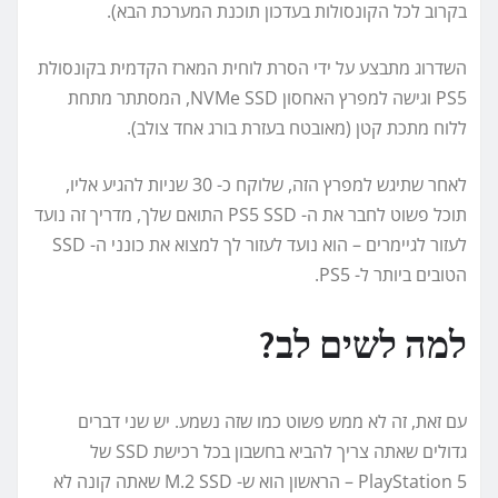
בקרוב לכל הקונסולות בעדכון תוכנת המערכת הבא).
השדרוג מתבצע על ידי הסרת לוחית המארז הקדמית בקונסולת
PS5 וגישה למפרץ האחסון NVMe SSD, המסתתר מתחת
ללוח מתכת קטן (מאובטח בעזרת בורג אחד צולב).
לאחר שתיגש למפרץ הזה, שלוקח כ- 30 שניות להגיע אליו,
תוכל פשוט לחבר את ה- PS5 SSD התואם שלך, מדריך זה נועד
לעזור לגיימרים – הוא נועד לעזור לך למצוא את כונני ה- SSD
הטובים ביותר ל- PS5.
למה לשים לב?
עם זאת, זה לא ממש פשוט כמו שזה נשמע. יש שני דברים
גדולים שאתה צריך להביא בחשבון בכל רכישת SSD של
PlayStation 5 – הראשון הוא ש- M.2 SSD שאתה קונה לא