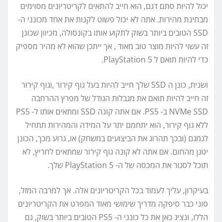
יכול להיות סתם דגם, הוא חייב להתאים לקריטריונים מסוימים
מבחינת מהירות. אתה לא יכול פשוט לקנות את אחד מכונני ה-
SSD הטובים ביותר בשוק לתקוע אותו בקונסולה, מכיוון שכונן
זה עשוי להיות מוצר טוב מאוד , אך ייתכן שהוא לא מהיר מספיק
כדי להיות תואם ל PlayStation 5.
ושנית, כונן ה SSD שלך חייב להיות בעל גוף קירור ,וגוף קירור
זה חייב להיות תואם את מגבלות הגודל של מפרץ ההרחבה
NVMe SSD ב- PS5. אם אתה קונה SSD ומתאים אותו ל- PS5
ללא גוף קירור, הוא יתחמם יתר על המידה והמהירות תתחיל
לגמגם (ובכך תהרוג את הביצועים במשחק) או, גרוע מכך, הכונן
יטגן מהחום. אם אתה לא קונה גוף קירור שמתאים לחריץ, לא
תוכל לסגור את המכסה של ה- PlayStation 5 שלך.
בעיקרון, עליך לעמוד בכל הקריטריונים אלה. אך למרבה המזל,
סוני כבר סיפקה מדריך שימושי מאוד המפרט את הקריטריונים
הללו, ונציג כאן את כל כונני ה- PS5 הטובים ביותר בשוק, גם