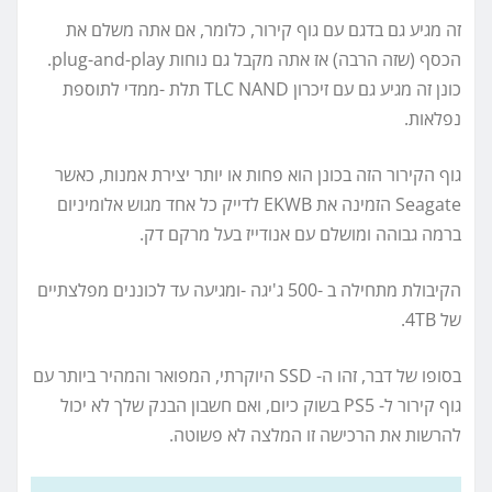
זה מגיע גם בדגם עם גוף קירור, כלומר, אם אתה משלם את
הכסף (שזה הרבה) אז אתה מקבל גם נוחות plug-and-play.
כונן זה מגיע גם עם זיכרון TLC NAND תלת -ממדי לתוספת
נפלאות.
גוף הקירור הזה בכונן הוא פחות או יותר יצירת אמנות, כאשר
Seagate הזמינה את EKWB לדייק כל אחד מגוש אלומיניום
ברמה גבוהה ומושלם עם אנודייז בעל מרקם דק.
הקיבולת מתחילה ב -500 ג'יגה -ומגיעה עד לכוננים מפלצתיים
של 4TB.
בסופו של דבר, זהו ה- SSD היוקרתי, המפואר והמהיר ביותר עם
גוף קירור ל- PS5 בשוק כיום, ואם חשבון הבנק שלך לא יכול
להרשות את הרכישה זו המלצה לא פשוטה.