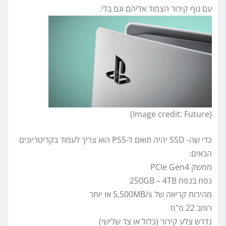
עם גוף קירור הצמוד אליהם וגם בלי.
(Image credit: Future)
כדי שה- SSD יהיה תואם ל-PS5 הוא צריך לעמוד בקריטריונים
הבאים:
ממשק PCIe Gen4
נפח בנפח 250GB – 4TB
מהירות קריאה של 5,500MB/s או יותר
רוחב 22 מ"מ
נדרש צלע קירור (כלול או צד שלישי)