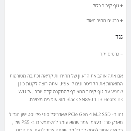
+
גוף קירור כלול
+
כרטיס מהיר מאוד
נגד
– כרטיס יקר
אם אתה אוהב את הרעיון של מהירויות קריאה וכתיבה מטורפות
התואמות את הקריטריונים ל- PS5, ואתה רוצה לקנות כונן
שמגיע עם גוף קירור המצורף להתקנה קלה יותר , אז WD
Black SN850 1TB Heatsink הוא אופציה מצוינת.
זהו ה- PCIe Gen 4 M.2 SSD שאדריכל סוני פלייסטיישן הגדול
מארק סרני בעצמו אמר שהוא עומד להשתמש בו ב- PS5 שלו,
כך שזה אמור לספק לך כל מה שאתה צריך לדעת. אם הכונן