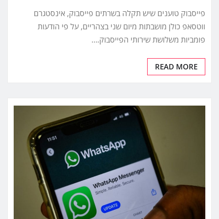
פייסבוק טוענים שיש תקלה בשרתים פייסבוק, אינסטגרם
ווטסאפ כולן מושבתות מיום שני בצהריים, על פי הודעות
פומביות משלושת שירותי הפייסבוק.…
READ MORE